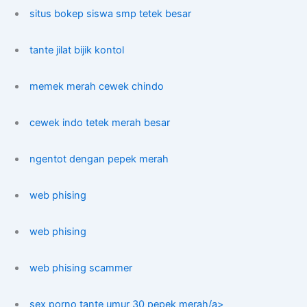
situs bokep siswa smp tetek besar
tante jilat bijik kontol
memek merah cewek chindo
cewek indo tetek merah besar
ngentot dengan pepek merah
web phising
web phising
web phising scammer
sex porno tante umur 30 pepek merah/a>