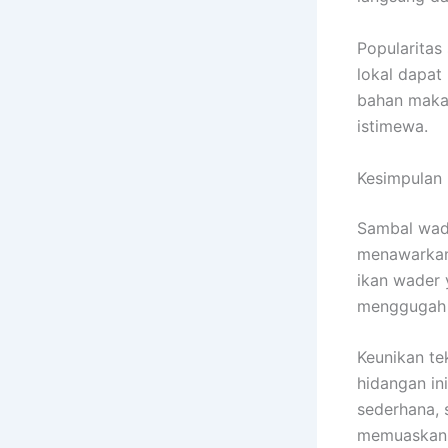
Popularitas
lokal dapat
bahan maka
istimewa.
Kesimpulan
Sambal wade
menawarkan 
ikan wader 
menggugah 
Keunikan te
hidangan in
sederhana,
memuaskan