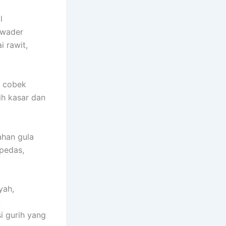
l
 wader
i rawit,
n cobek
ih kasar dan
ahan gula
pedas,
yah,
u
i gurih yang