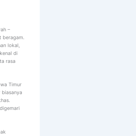
ah –
t beragam.
an lokal,
kenal di
ta rasa
awa Timur
r biasanya
khas.
 digemari
yak