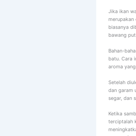
Jika ikan w
merupakan 
biasanya di
bawang puti
Bahan-bahan
batu. Cara 
aroma yang 
Setelah diu
dan garam u
segar, dan s
Ketika samb
terciptalah
meningkatka