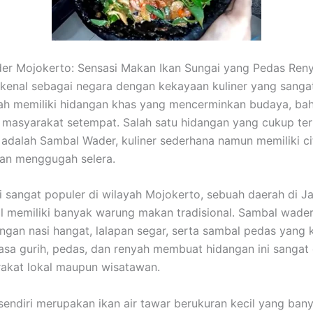
er Mojokerto: Sensasi Makan Ikan Sungai yang Pedas Reny
ikenal sebagai negara dengan kekayaan kuliner yang sanga
ah memiliki hidangan khas yang mencerminkan budaya, bah
a masyarakat setempat. Salah satu hidangan yang cukup ter
adalah Sambal Wader, kuliner sederhana namun memiliki ci
an menggugah selera.
i sangat populer di wilayah Mojokerto, sebuah daerah di J
l memiliki banyak warung makan tradisional. Sambal wade
engan nasi hangat, lalapan segar, serta sambal pedas yang 
asa gurih, pedas, dan renyah membuat hidangan ini sangat
akat lokal maupun wisatawan.
sendiri merupakan ikan air tawar berukuran kecil yang ban