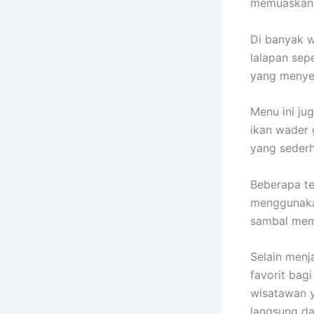
memuaskan
Di banyak w
lalapan sep
yang menye
Menu ini ju
ikan wader
yang seder
Beberapa te
menggunakan
sambal memb
Selain menj
favorit bag
wisatawan y
langsung da