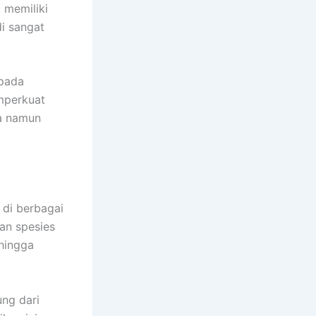
i memiliki
di sangat
 pada
mperkuat
na namun
 di berbagai
gan spesies
 hingga
ng dari