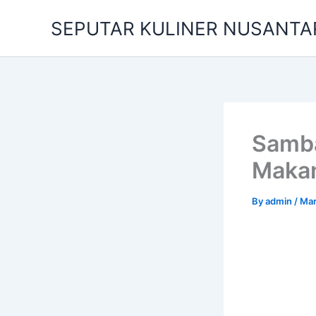
Skip
SEPUTAR KULINER NUSANTA
to
content
Samba
Makan
By
admin
/
Mar