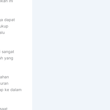
ikan ini
ga dapat
cukup
alu
i sangat
ah yang
bahan
puran
ap ke dalam
saat