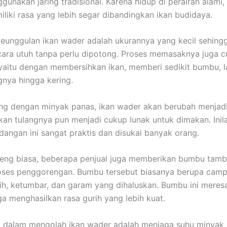
unakan jaring tradisional. Karena hidup di perairan alami, 
iliki rasa yang lebih segar dibandingkan ikan budidaya.
keunggulan ikan wader adalah ukurannya yang kecil sehing
ara utuh tanpa perlu dipotong. Proses memasaknya juga 
yaitu dengan membersihkan ikan, memberi sedikit bumbu, l
nya hingga kering.
ng dengan minyak panas, ikan wader akan berubah menjad
kan tulangnya pun menjadi cukup lunak untuk dimakan. Inil
angan ini sangat praktis dan disukai banyak orang.
reng biasa, beberapa penjual juga memberikan bumbu tam
oses penggorengan. Bumbu tersebut biasanya berupa cam
h, ketumbar, dan garam yang dihaluskan. Bumbu ini meres
ga menghasilkan rasa gurih yang lebih kuat.
 dalam mengolah ikan wader adalah menjaga suhu minyak 