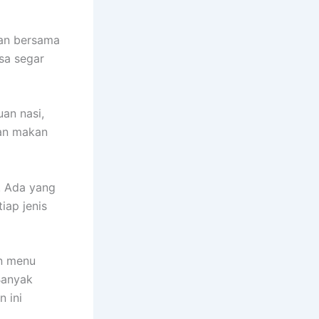
kan bersama
sa segar
uan nasi,
man makan
. Ada yang
iap jenis
an menu
Banyak
 ini