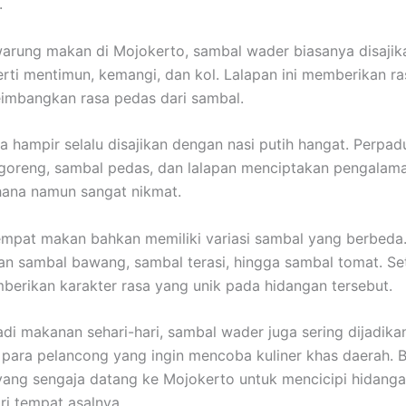
.
arung makan di Mojokerto, sambal wader biasanya disaji
erti mentimun, kemangi, dan kol. Lalapan ini memberikan ra
imbangkan rasa pedas dari sambal.
ga hampir selalu disajikan dengan nasi putih hangat. Perpad
 goreng, sambal pedas, dan lalapan menciptakan pengala
hana namun sangat nikmat.
mpat makan bahkan memiliki variasi sambal yang berbeda
 sambal bawang, sambal terasi, hingga sambal tomat. Set
erikan karakter rasa yang unik pada hidangan tersebut.
adi makanan sehari-hari, sambal wader juga sering dijadik
i para pelancong yang ingin mencoba kuliner khas daerah. 
ang sengaja datang ke Mojokerto untuk mencicipi hidangan
ri tempat asalnya.