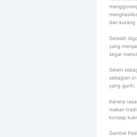
menggoreng
menghasilka
dan kurang 
Setelah dig
yang menjad
segar menc
Selain seba
sebagian or
yang gurih.
Karena rasa
makan tradi
konsep kulin
Sambal Ped