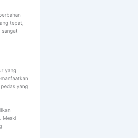
 berbahan
ang tepat,
 sangat
ur yang
memanfaatkan
l pedas yang
dikan
. Meski
g