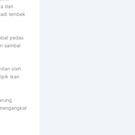
ta dan
jadi lembek
mbal pedas
an sambal
milan oleh
ipik ikan
arung
g mengangkat