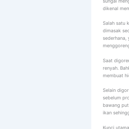
sungai mengg
dikenal mem
Salah satu 
dimasak sec
sederhana, 
menggoreng
Saat digore
renyah. Bah
membuat hid
Selain digo
sebelum pr
bawang puti
ikan sehing
Kunci utama