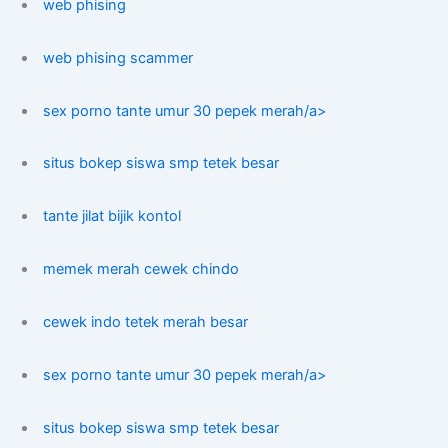
web phising
web phising scammer
sex porno tante umur 30 pepek merah/a>
situs bokep siswa smp tetek besar
tante jilat bijik kontol
memek merah cewek chindo
cewek indo tetek merah besar
sex porno tante umur 30 pepek merah/a>
situs bokep siswa smp tetek besar