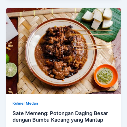
Kuliner Medan
Sate Memeng: Potongan Daging Besar
dengan Bumbu Kacang yang Mantap