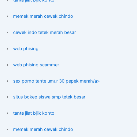
memek merah cewek chindo
cewek indo tetek merah besar
web phising
web phising scammer
sex porno tante umur 30 pepek merah/a>
situs bokep siswa smp tetek besar
tante jilat bijik kontol
memek merah cewek chindo