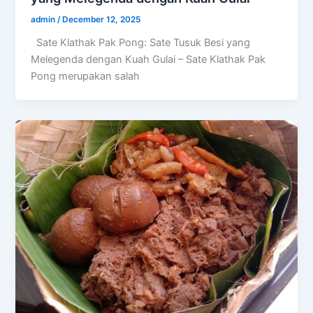
admin
/
December 12, 2025
Sate Klathak Pak Pong: Sate Tusuk Besi yang
Melegenda dengan Kuah Gulai – Sate Klathak Pak
Pong merupakan salah