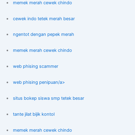
memek merah cewek chindo
cewek indo tetek merah besar
ngentot dengan pepek merah
memek merah cewek chindo
web phising scammer
web phising penipuan/a>
situs bokep siswa smp tetek besar
tante jilat bijik kontol
memek merah cewek chindo