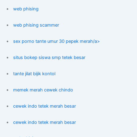
web phising
web phising scammer
sex porno tante umur 30 pepek merah/a>
situs bokep siswa smp tetek besar
tante jilat bijik kontol
memek merah cewek chindo
cewek indo tetek merah besar
cewek indo tetek merah besar