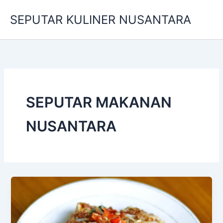
Skip
SEPUTAR KULINER NUSANTARA
to
content
SEPUTAR MAKANAN
NUSANTARA