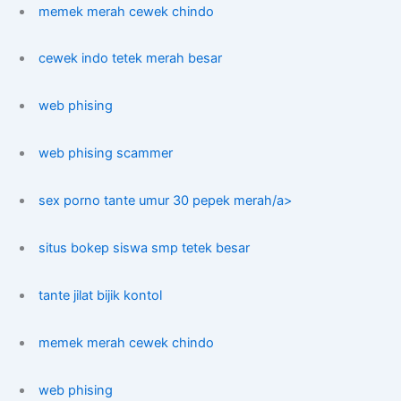
memek merah cewek chindo
cewek indo tetek merah besar
web phising
web phising scammer
sex porno tante umur 30 pepek merah/a>
situs bokep siswa smp tetek besar
tante jilat bijik kontol
memek merah cewek chindo
web phising