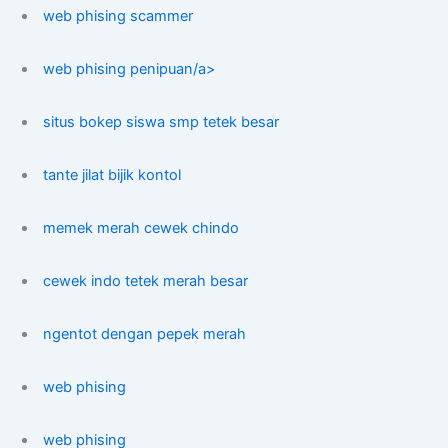
web phising scammer
web phising penipuan/a>
situs bokep siswa smp tetek besar
tante jilat bijik kontol
memek merah cewek chindo
cewek indo tetek merah besar
ngentot dengan pepek merah
web phising
web phising