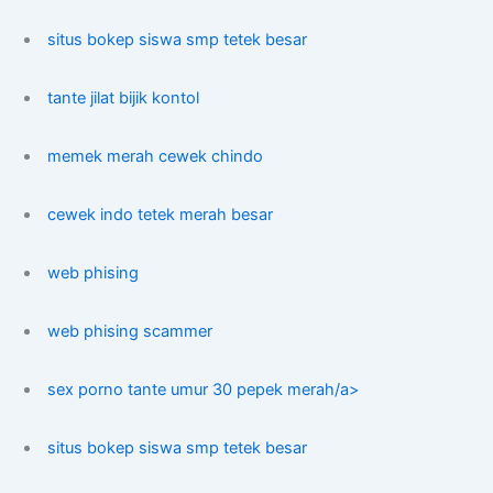
situs bokep siswa smp tetek besar
tante jilat bijik kontol
memek merah cewek chindo
cewek indo tetek merah besar
web phising
web phising scammer
sex porno tante umur 30 pepek merah/a>
situs bokep siswa smp tetek besar