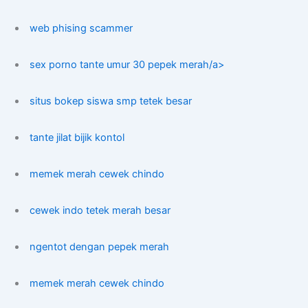
web phising scammer
sex porno tante umur 30 pepek merah/a>
situs bokep siswa smp tetek besar
tante jilat bijik kontol
memek merah cewek chindo
cewek indo tetek merah besar
ngentot dengan pepek merah
memek merah cewek chindo