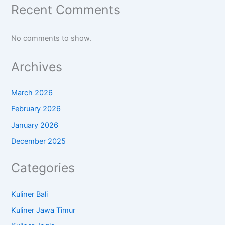
Recent Comments
No comments to show.
Archives
March 2026
February 2026
January 2026
December 2025
Categories
Kuliner Bali
Kuliner Jawa Timur