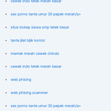
cewek indo tetek merah besar
sex porno tante umur 30 pepek merah/a>
situs bokep siswa smp tetek besar
tante jilat bijik kontol
memek merah cewek chindo
cewek indo tetek merah besar
web phising
web phising scammer
sex porno tante umur 30 pepek merah/a>