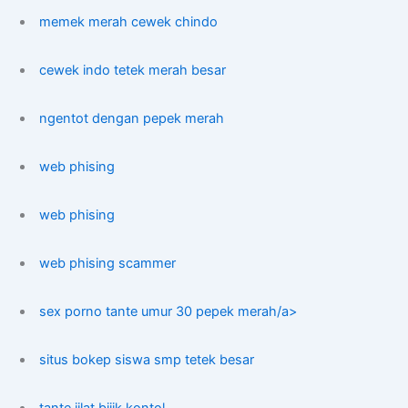
memek merah cewek chindo
cewek indo tetek merah besar
ngentot dengan pepek merah
web phising
web phising
web phising scammer
sex porno tante umur 30 pepek merah/a>
situs bokep siswa smp tetek besar
tante jilat bijik kontol