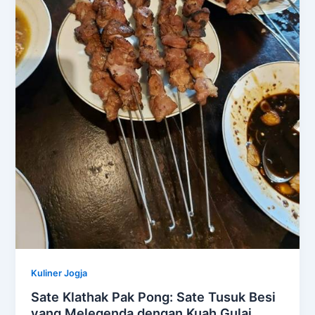
Kuliner Jogja
Sate Klathak Pak Pong: Sate Tusuk Besi
yang Melegenda dengan Kuah Gulai