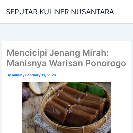
Skip
SEPUTAR KULINER NUSANTARA
to
content
Mencicipi Jenang Mirah:
Manisnya Warisan Ponorogo
By
admin
/
February 11, 2026