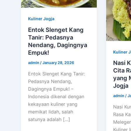
Kuliner Jogja
Entok Slenget Kang
Tanir: Pedasnya
Nendang, Dagingnya
Empuk!
Kuliner 
Nasi K
admin
/
January 28, 2026
Cita R
Entok Slenget Kang Tanir:
yang 
Pedasnya Nendang,
Jogja
Dagingnya Empuk! –
admin
/
J
Indonesia dikenal dengan
kekayaan kuliner yang
Nasi Kun
memikat lidah, salah
Rasa Ka
satunya adalah […]
Melegen
Kuliner 