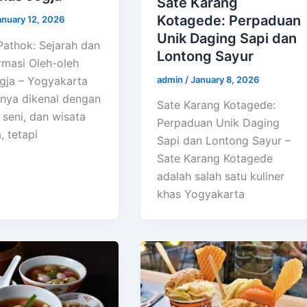
Sate Karang
Kotagede: Perpaduan
anuary 12, 2026
Unik Daging Sapi dan
Pathok: Sejarah dan
Lontong Sayur
rmasi Oleh-oleh
admin
/
January 8, 2026
gja – Yogyakarta
anya dikenal dengan
Sate Karang Kotagede:
 seni, dan wisata
Perpaduan Unik Daging
, tetapi
Sapi dan Lontong Sayur –
Sate Karang Kotagede
adalah salah satu kuliner
khas Yogyakarta