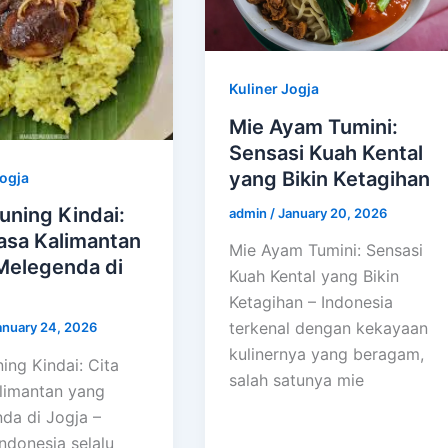
Kuliner Jogja
Mie Ayam Tumini:
Sensasi Kuah Kental
yang Bikin Ketagihan
Jogja
uning Kindai:
admin
/
January 20, 2026
asa Kalimantan
Mie Ayam Tumini: Sensasi
Melegenda di
Kuah Kental yang Bikin
Ketagihan – Indonesia
terkenal dengan kekayaan
anuary 24, 2026
kulinernya yang beragam,
ing Kindai: Cita
salah satunya mie
limantan yang
da di Jogja –
Indonesia selalu