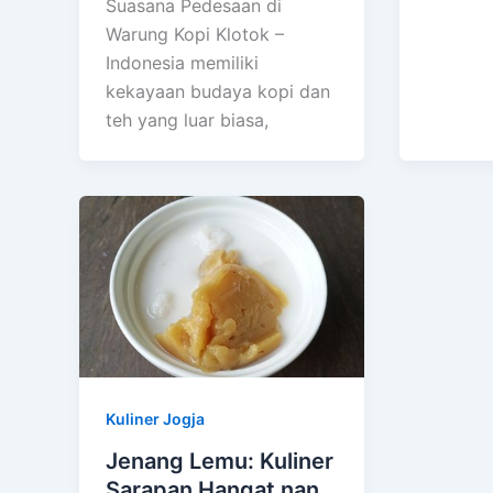
Suasana Pedesaan di
Warung Kopi Klotok –
Indonesia memiliki
kekayaan budaya kopi dan
teh yang luar biasa,
Kuliner Jogja
Jenang Lemu: Kuliner
Sarapan Hangat nan