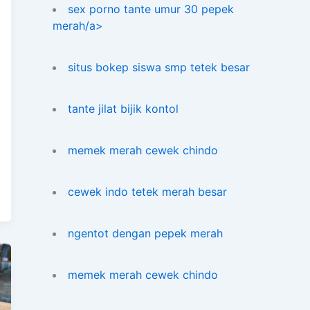
sex porno tante umur 30 pepek
merah/a>
situs bokep siswa smp tetek besar
tante jilat bijik kontol
memek merah cewek chindo
cewek indo tetek merah besar
ngentot dengan pepek merah
memek merah cewek chindo