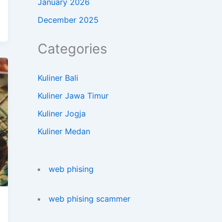
January 2026
December 2025
Categories
Kuliner Bali
Kuliner Jawa Timur
Kuliner Jogja
Kuliner Medan
web phising
web phising scammer