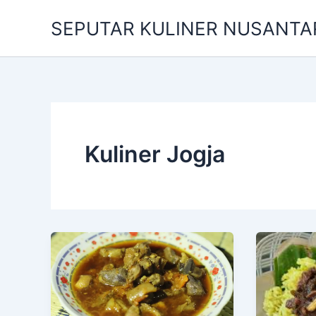
Skip
SEPUTAR KULINER NUSANTA
to
content
Kuliner Jogja