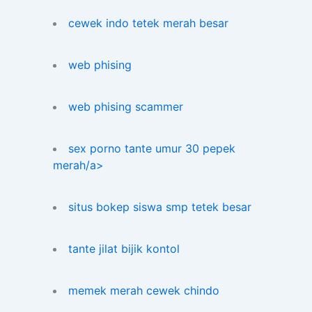
cewek indo tetek merah besar
web phising
web phising scammer
sex porno tante umur 30 pepek
merah/a>
situs bokep siswa smp tetek besar
tante jilat bijik kontol
memek merah cewek chindo