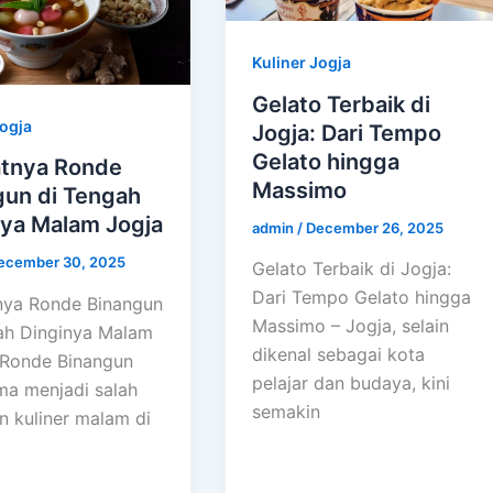
Kuliner Jogja
Gelato Terbaik di
Jogja
Jogja: Dari Tempo
Gelato hingga
tnya Ronde
Massimo
gun di Tengah
nya Malam Jogja
admin
/
December 26, 2025
ecember 30, 2025
Gelato Terbaik di Jogja:
Dari Tempo Gelato hingga
ya Ronde Binangun
Massimo – Jogja, selain
ah Dinginya Malam
dikenal sebagai kota
 Ronde Binangun
pelajar dan budaya, kini
ama menjadi salah
semakin
n kuliner malam di