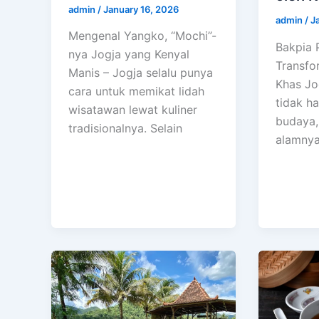
admin
/
January 16, 2026
admin
/
J
Mengenal Yangko, “Mochi”-
Bakpia 
nya Jogja yang Kenyal
Transfo
Manis – Jogja selalu punya
Khas Jo
cara untuk memikat lidah
tidak h
wisatawan lewat kuliner
budaya,
tradisionalnya. Selain
alamnya